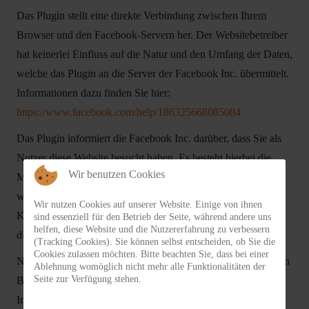
Das Plugin stellt eine direkte Verbindung zwischen Ihrem
Browser und den Facebook-Servern her. Der Websitebetreiber
hat keinerlei Einfluss auf die Natur und den Umfang der Daten,
welche das Plugin an die Server der Facebook Inc. übermittelt.
Informationen dazu finden Sie hier:
https://www.facebook.com/help/186325668085084
Das Plugin informiert die Facebook Inc. darüber, dass Sie als
Nutzer diese Website besucht haben. Es besteht hierbei die
Wir benutzen Cookies
Möglichkeit, dass Ihre IP-Adresse gespeichert wird. Sind Sie
während des Besuchs auf dieser Website in Ihrem Facebook-
Wir nutzen Cookies auf unserer Website. Einige von ihnen
Konto eingeloggt, werden die genannten Informationen mit
sind essenziell für den Betrieb der Seite, während andere uns
helfen, diese Website und die Nutzererfahrung zu verbessern
diesem verknüpft.
(Tracking Cookies). Sie können selbst entscheiden, ob Sie die
Cookies zulassen möchten. Bitte beachten Sie, dass bei einer
Nutzen Sie die Funktionen des Plugins – etwa indem Sie einen
Ablehnung womöglich nicht mehr alle Funktionalitäten der
Seite zur Verfügung stehen.
Beitrag teilen oder „liken“ –, werden die entsprechenden
Informationen ebenfalls an die Facebook Inc. übermittelt.